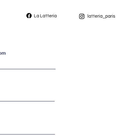
La Latteria
latteria_paris
om