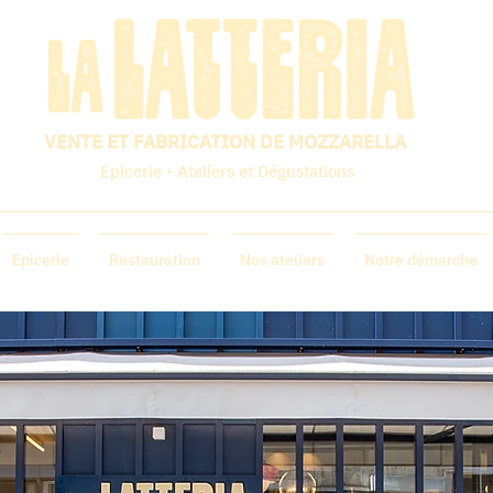
VENTE ET FABRICATION DE MOZZARELLA
Epicerie - Ateliers et Dégustations
Epicerie
Restauration
Nos ateliers
Notre démarche