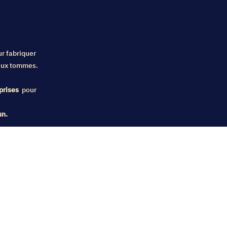
ur fabriquer
, aux tommes.
prises
pour
un.